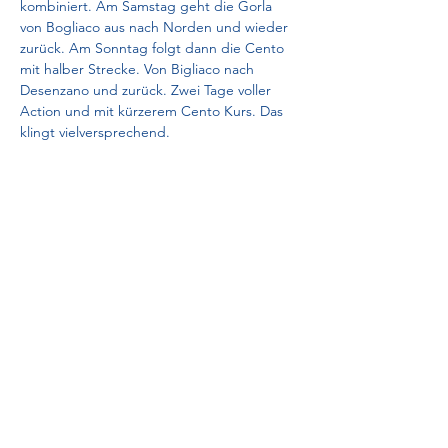
kombiniert. Am Samstag geht die Gorla 
von Bogliaco aus nach Norden und wieder 
zurück. Am Sonntag folgt dann die Cento 
mit halber Strecke. Von Bigliaco nach 
Desenzano und zurück. Zwei Tage voller 
Action und mit kürzerem Cento Kurs. Das 
klingt vielversprechend.
Share this event
©2022 Asso99 Germany (Wind Club e.V.)
Impressum
Datenschutzerklärung