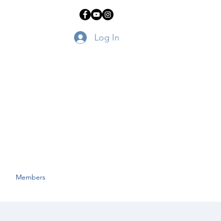
Log In
Members