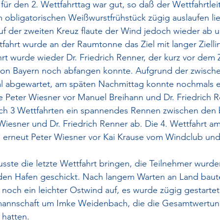
ür den 2. Wettfahrttag war gut, so daß der Wettfahrtleit
obligatorischen Weißwurstfrühstück zügig auslaufen lie
Auf der zweiten Kreuz flaute der Wind jedoch wieder ab
ttfahrt wurde an der Raumtonne das Ziel mit langer Zielli
hrt wurde wieder Dr. Friedrich Renner, der kurz vor dem 
von Bayern noch abfangen konnte. Aufgrund der zwischen
al abgewartet, am späten Nachmittag konnte nochmals e
ie Peter Wiesner vor Manuel Breihann und Dr. Friedrich
ach 3 Wettfahrten ein spannendes Rennen zwischen den 
iesner und Dr. Friedrich Renner ab. Die 4. Wettfahrt a
rneut Peter Wiesner vor Kai Krause vom Windclub und
sste die letzte Wettfahrt bringen, die Teilnehmer wurd
 den Hafen geschickt. Nach langem Warten an Land baut
ch ein leichter Ostwind auf, es wurde zügig gestartet.
nnschaft um Imke Weidenbach, die die Gesamtwertung 
hatten.