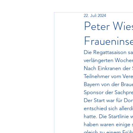
22. Juli 2024
Peter Wies
Fraueninse
Die Regattasaison sat
verlängerten Wochen
Nach Einkranen der S
Teilnehmer vom Vere
Bayern von der Braue
Sponsor der Sachpre
Der Start war für Do
entschied sich aller
hatte. Die Startlini
haben waren einige s
gleich zu einem Früh