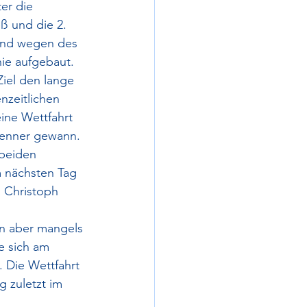
er die 
ß und die 2. 
 und wegen des 
nie aufgebaut. 
Ziel den lange 
zeitlichen 
ine Wettfahrt 
 Renner gewann.
beiden 
m nächsten Tag 
 Christoph 
en aber mangels 
e sich am 
 Die Wettfahrt 
zuletzt im 