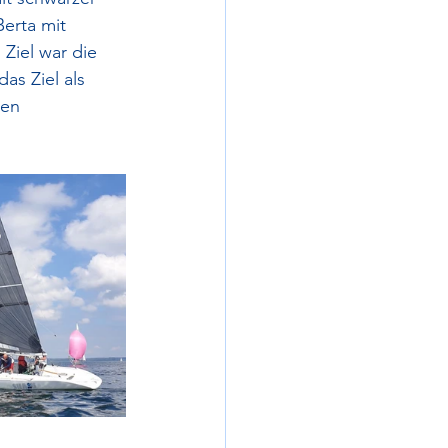
erta mit 
Ziel war die 
s Ziel als 
ten 