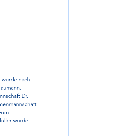
r wurde nach 
Baumann, 
nschaft Dr. 
amenmannschaft 
 vom 
üller wurde 