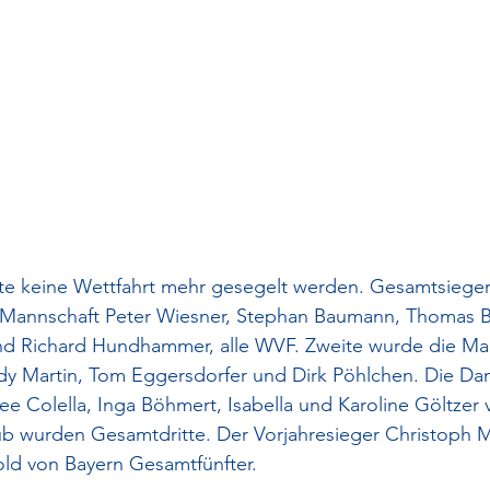
te keine Wettfahrt mehr gesegelt werden. Gesamtsiege
e Mannschaft Peter Wiesner, Stephan Baumann, Thomas 
nd Richard Hundhammer, alle WVF. Zweite wurde die Man
ndy Martin, Tom Eggersdorfer und Dirk Pöhlchen. Die D
e Colella, Inga Böhmert, Isabella und Karoline Göltzer
ub wurden Gesamtdritte. Der Vorjahresieger Christoph M
old von Bayern Gesamtfünfter.