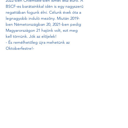
2022-ben Chiemsee-ben ismét lesz euró. A 
BSCF-es barátainkkal idén is egy nagyszerű 
regattában fogunk élni. Célunk évek óta a 
legnagyobb induló mezőny. Miután 2019-
ben Németországban 20, 2021-ben pedig 
Magyarországon 21 hajónk volt, ezt meg 
kell törnünk. Jók az előjelek!
- És remélhetőleg újra mehetünk az 
Oktoberfestre!-
Esemény megosztása
© 2020 Asso99 Németország (Wind Club eV)
lenyomat