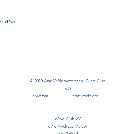
tása
© 2020 Asso99 Németország (Wind Club
eV)
lenyomat
Adat védelem
Wind Club eV
c / o Andreas Mulzer
Am Gries 3