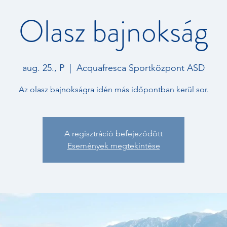
Olasz bajnokság
aug. 25., P
  |  
Acquafresca Sportközpont ASD
Az olasz bajnokságra idén más időpontban kerül sor.
A regisztráció befejeződött
Események megtekintése