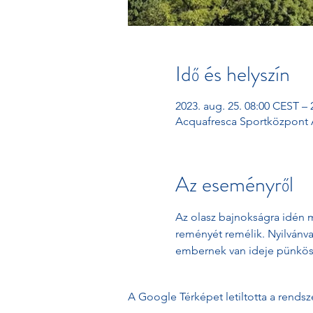
Idő és helyszín
2023. aug. 25. 08:00 CEST – 
Acquafresca Sportközpont A
Az eseményről
Az olasz bajnokságra idén m
reményét remélik. Nyilvánva
embernek van ideje pünkösd
A Google Térképet letiltotta a rends